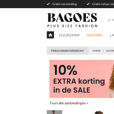
Gratis verzending
Gratis retour s
2 n
DUURZAAM
KLEDING
L
TERUG NAAR OVERZICHT
HOME
KLEDI
Toon alle aanbiedingen »