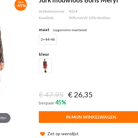
Sale
-45%
Artikelnummer:
4324
Kwaliteit:
90% meryl/ 10% elasthan
maat
(opgemeten maattabel)
3=44-46
kleur
€ 47,95
€ 26,35
45%
bespaar
IN MIJN WINKELWAGEN
oten
Zet op wenslijst