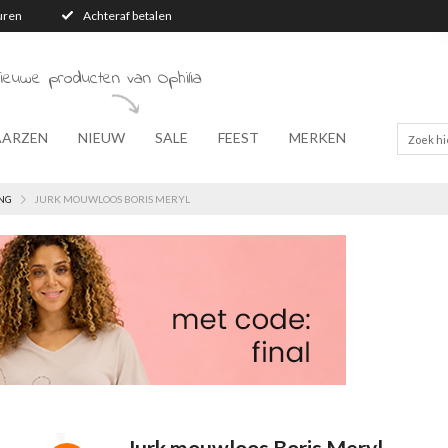
turen
Achteraf betalen
ieuwe producten van Ophilia
AARZEN
NIEUW
SALE
FEEST
MERKEN
NG
JURK MOUWLOOS BORIS MERYL
Jurk mouwloos Boris Meryl