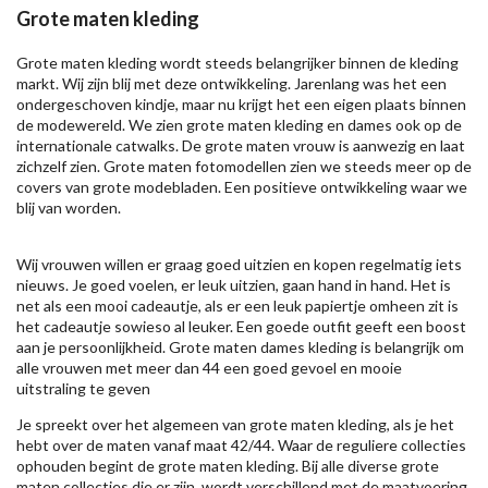
Grote maten kleding
Grote maten kleding wordt steeds belangrijker binnen de kleding
markt. Wij zijn blij met deze ontwikkeling. Jarenlang was het een
ondergeschoven kindje, maar nu krijgt het een eigen plaats binnen
de modewereld. We zien grote maten kleding en dames ook op de
internationale catwalks. De grote maten vrouw is aanwezig en laat
zichzelf zien. Grote maten fotomodellen zien we steeds meer op de
covers van grote modebladen. Een positieve ontwikkeling waar we
blij van worden.
Wij vrouwen willen er graag goed uitzien en kopen regelmatig iets
nieuws. Je goed voelen, er leuk uitzien, gaan hand in hand. Het is
net als een mooi cadeautje, als er een leuk papiertje omheen zit is
het cadeautje sowieso al leuker. Een goede outfit geeft een boost
aan je persoonlijkheid. Grote maten dames kleding is belangrijk om
alle vrouwen met meer dan 44 een goed gevoel en mooie
uitstraling te geven
Je spreekt over het algemeen van grote maten kleding, als je het
hebt over de maten vanaf maat 42/44. Waar de reguliere collecties
ophouden begint de grote maten kleding. Bij alle diverse grote
maten collecties die er zijn, wordt verschillend met de maatvoering