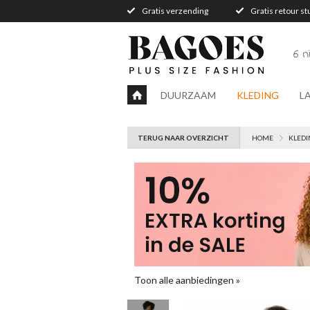
Gratis verzending
Gratis retour s
6 
DUURZAAM
KLEDING
L
TERUG NAAR OVERZICHT
HOME
KLEDI
Toon alle aanbiedingen »