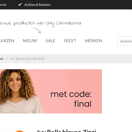
turen
Achteraf betalen
nieuwe producten van Only Carmakoma
AARZEN
NIEUW
SALE
FEEST
MERKEN
NG
IVY BELLA BLOUSE ZINZI
Ivy Bella blouse Zinzi