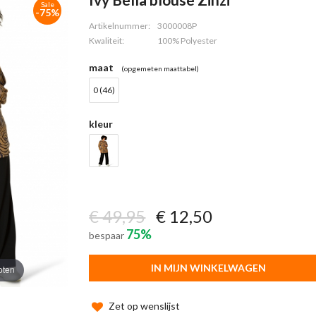
Sale
-75%
Artikelnummer:
3000008P
Kwaliteit:
100% Polyester
maat
(opgemeten maattabel)
0 (46)
kleur
€ 49,95
€ 12,50
75%
bespaar
IN MIJN WINKELWAGEN
oten
Zet op wenslijst