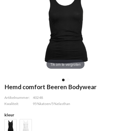
Tik om te vergroten
Hemd comfort Beeren Bodywear
Artikelnummer:
40248
Kwaliteit:
95%katoen/5%elasthan
kleur