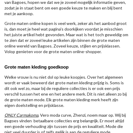
van Bagoes, hopen we dat we je zoveel mogelijk informatie geven,
zodat je in staat bent om een goede keuze te maken en blij bent
met je aankoop.
Grote maten online kopen is veel werk, zeker als het aanbod groot
is, dan moet je heel wat pagina's doorkijken voordat je misschien
het juiste artikel hebt gevonden. Maar wat is het toch geweldig om
te zien dat er zoveel leuke artikelen zijn binnen de grote maten
online wereld van Bagoes. Zoveel keuze, stijlen en prijsklassen.
Volop genieten voor de grote maten online-shopper.
Grote maten kleding goedkoop
Welke vrouw is nu niet dol op leuke koopjes. Over het algemeen
wordt er vaak beweerd dat grote maten kleding prijzig is. Soms is
dit ook wel zo, maar bij de reguliere collecties is er ook een prijs
verschil tussen het ene en het andere merk. Dit is niet alleen zo bij
de grote maten mode. Elk grote maten kleding merk heeft zijn
eigen doelstelling en prijsklasse.
ONLY Carmakoma
, Vero moda curve, Zhenzi, noem maar op. Wij bij
Bagoes vinden betaalbare collecties erg belangrijk. Er moet altijd
een goede verhouding zijn tussen de prijs en kwaliteit. Mode die
niet veel duurder is of zelfs gelijk is aan de reguliere mode.