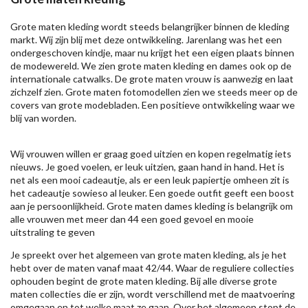
Grote maten kleding wordt steeds belangrijker binnen de kleding
markt. Wij zijn blij met deze ontwikkeling. Jarenlang was het een
ondergeschoven kindje, maar nu krijgt het een eigen plaats binnen
de modewereld. We zien grote maten kleding en dames ook op de
internationale catwalks. De grote maten vrouw is aanwezig en laat
zichzelf zien. Grote maten fotomodellen zien we steeds meer op de
covers van grote modebladen. Een positieve ontwikkeling waar we
blij van worden.
Wij vrouwen willen er graag goed uitzien en kopen regelmatig iets
nieuws. Je goed voelen, er leuk uitzien, gaan hand in hand. Het is
net als een mooi cadeautje, als er een leuk papiertje omheen zit is
het cadeautje sowieso al leuker. Een goede outfit geeft een boost
aan je persoonlijkheid. Grote maten dames kleding is belangrijk om
alle vrouwen met meer dan 44 een goed gevoel en mooie
uitstraling te geven
Je spreekt over het algemeen van grote maten kleding, als je het
hebt over de maten vanaf maat 42/44. Waar de reguliere collecties
ophouden begint de grote maten kleding. Bij alle diverse grote
maten collecties die er zijn, wordt verschillend met de maatvoering
omgegaan en tot welke maat ze gaan. Over het algemeen stopt de