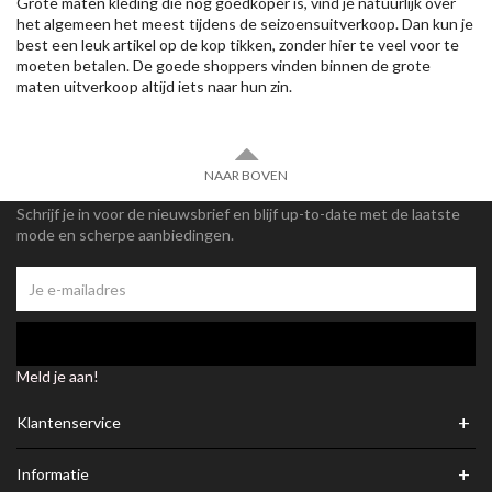
Grote maten kleding die nog goedkoper is, vind je natuurlijk over
het algemeen het meest tijdens de seizoensuitverkoop. Dan kun je
best een leuk artikel op de kop tikken, zonder hier te veel voor te
moeten betalen. De goede shoppers vinden binnen de grote
maten uitverkoop altijd iets naar hun zin.
NAAR BOVEN
Schrijf je in voor de nieuwsbrief en blijf up-to-date met de laatste
mode en scherpe aanbiedingen.
Meld je aan!
+
Klantenservice
+
Informatie