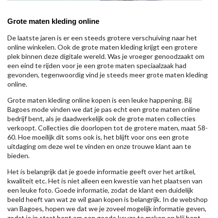
Grote maten kleding online
De laatste jaren is er een steeds grotere verschuiving naar het
online winkelen. Ook de grote maten kleding krijgt een grotere
plek binnen deze digitale wereld. Was je vroeger genoodzaakt om
een eind te rijden voor je een grote maten speciaalzaak had
gevonden, tegenwoordig vind je steeds meer grote maten kleding
online.
Grote maten kleding online kopen is een leuke happening. Bij
Bagoes mode vinden we dat je pas echt een grote maten online
bedrijf bent, als je daadwerkelijk ook de grote maten collecties
verkoopt. Collecties die doorlopen tot de grotere maten, maat 58-
60. Hoe moeilijk dit soms ook is, het blijft voor ons een grote
uitdaging om deze wel te vinden en onze trouwe klant aan te
bieden.
Het is belangrijk dat je goede informatie geeft over het artikel,
kwaliteit etc. Het is niet alleen een kwestie van het plaatsen van
een leuke foto. Goede informatie, zodat de klant een duidelijk
beeld heeft van wat ze wil gaan kopen is belangrijk. In de webshop
van Bagoes, hopen we dat we je zoveel mogelijk informatie geven,
zodat je in staat bent om een goede keuze te maken en blij bent