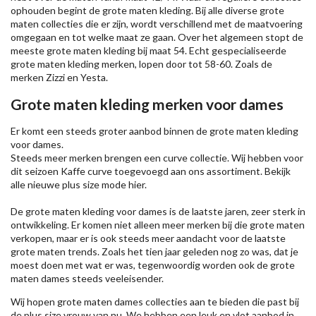
ophouden begint de grote maten kleding. Bij alle diverse grote
maten collecties die er zijn, wordt verschillend met de maatvoering
omgegaan en tot welke maat ze gaan. Over het algemeen stopt de
meeste grote maten kleding bij maat 54. Echt gespecialiseerde
grote maten kleding merken, lopen door tot 58-60. Zoals de
merken
Zizzi
en Yesta.
Grote maten kleding merken voor dames
Er komt een steeds groter aanbod binnen de grote maten kleding
voor dames.
Steeds meer merken brengen een curve collectie. Wij hebben voor
dit seizoen
Kaffe
curve toegevoegd aan ons assortiment. Bekijk
alle nieuwe
plus size mode
hier.
De grote maten kleding voor dames is de laatste jaren, zeer sterk in
ontwikkeling. Er komen niet alleen meer merken bij die grote maten
verkopen, maar er is ook steeds meer aandacht voor de laatste
grote maten trends. Zoals het tien jaar geleden nog zo was, dat je
moest doen met wat er was, tegenwoordig worden ook de grote
maten dames steeds veeleisender.
Wij hopen grote maten dames collecties aan te bieden die past bij
de plus size vrouw van nu. We hebben een leuk en vlot aanbod in