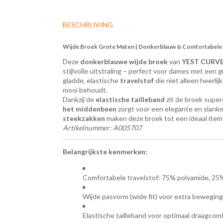
BESCHRIJVING
Wijde Broek Grote Maten | Donkerblauw & Comfortabele
Deze
donkerblauwe wijde broek
van
YEST CURV
stijlvolle uitstraling – perfect voor dames met een
gladde, elastische
travelstof
die niet alleen heerlij
mooi behoudt.
Dankzij de
elastische tailleband
zit de broek super
het middenbeen
zorgt voor een elegante en slank
steekzakken
maken deze broek tot een ideaal item v
Artikelnummer: A005707
Belangrijkste kenmerken:
Comfortabele travelstof: 75% polyamide, 25
Wijde pasvorm (wide fit) voor extra beweging
Elastische tailleband voor optimaal draagcom