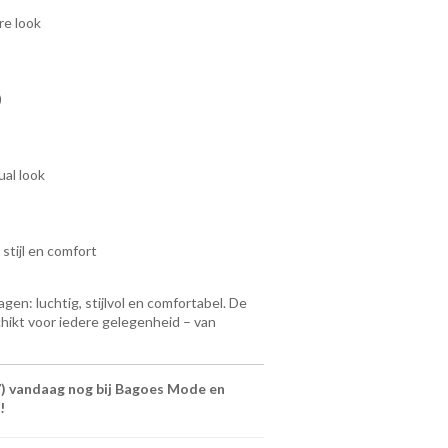
re look
)
ual look
tijl en comfort
agen: luchtig, stijlvol en comfortabel. De
chikt voor iedere gelegenheid – van
) vandaag nog bij Bagoes Mode en
!