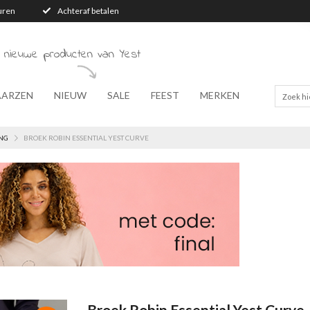
turen
Achteraf betalen
 nieuwe producten van Yest
AARZEN
NIEUW
SALE
FEEST
MERKEN
NG
BROEK ROBIN ESSENTIAL YEST CURVE
Broek Robin Essential Yest Curve