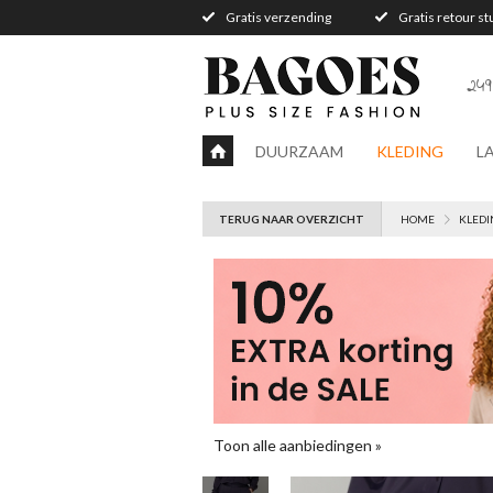
Gratis verzending
Gratis retour s
249
DUURZAAM
KLEDING
L
TERUG NAAR OVERZICHT
HOME
KLEDI
Toon alle aanbiedingen »