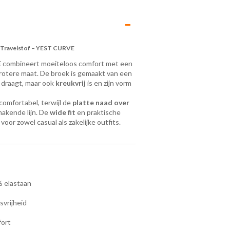
 Travelstof – YEST CURVE
E
combineert moeiteloos comfort met een
 grotere maat. De broek is gemaakt van een
k draagt, maar ook
kreukvrij
is en zijn vorm
comfortabel, terwijl de
platte naad over
makende lijn. De
wide fit
en praktische
oor zowel casual als zakelijke outfits.
% elastaan
svrijheid
fort