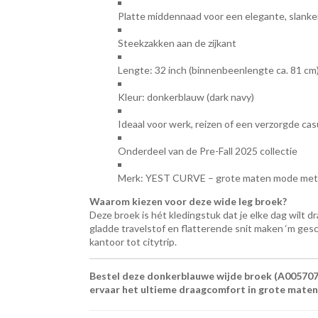
Platte middennaad voor een elegante, slanke
Steekzakken aan de zijkant
Lengte: 32 inch (binnenbeenlengte ca. 81 cm
Kleur: donkerblauw (dark navy)
Ideaal voor werk, reizen of een verzorgde cas
Onderdeel van de Pre-Fall 2025 collectie
Merk: YEST CURVE – grote maten mode met s
Waarom kiezen voor deze wide leg broek?
Deze broek is hét kledingstuk dat je elke dag wilt dr
gladde travelstof en flatterende snit maken ‘m ges
kantoor tot citytrip.
Bestel deze donkerblauwe wijde broek (A005707
ervaar het ultieme draagcomfort in grote maten