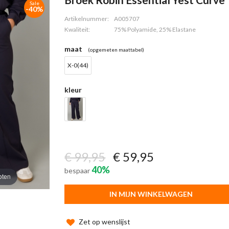
Sale
-40%
Artikelnummer:
A005707
Kwaliteit:
75% Polyamide, 25% Elastane
maat
(opgemeten maattabel)
X-0(44)
kleur
€ 99,95
€ 59,95
40%
bespaar
oten
IN MIJN WINKELWAGEN
Zet op wenslijst