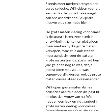
Steeds meer merken brengen een
curve collectie. Wij hebben voor dit
seizoen
Kaffe
curve toegevoegd
aan ons assortiment. Bekijk alle
nieuwe
plus size mode
hier.
De grote maten kleding voor dames
is de laatste jaren, zeer sterk in
ontwikkeling. Er komen niet alleen
meer merken bij die grote maten
verkopen, maar er is ook steeds
meer aandacht voor de laatste
grote maten trends. Zoals het tien
jaar geleden nog zo was, dat je
moest doen met wat er was,
tegenwoordig worden ook de grote
maten dames steeds veeleisender.
Wij hopen grote maten dames
collecties aan te bieden die past bij
de plus size vrouw van nu. We
hebben een leuk en vlot aanbod in
grote maten kleding voor dames.
Frisse kleuren en prints, die op dat