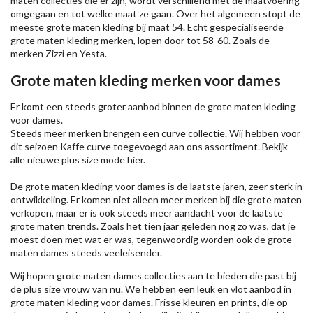
maten collecties die er zijn, wordt verschillend met de maatvoering
omgegaan en tot welke maat ze gaan. Over het algemeen stopt de
meeste grote maten kleding bij maat 54. Echt gespecialiseerde
grote maten kleding merken, lopen door tot 58-60. Zoals de
merken
Zizzi
en Yesta.
Grote maten kleding merken voor dames
Er komt een steeds groter aanbod binnen de grote maten kleding
voor dames.
Steeds meer merken brengen een curve collectie. Wij hebben voor
dit seizoen
Kaffe
curve toegevoegd aan ons assortiment. Bekijk
alle nieuwe
plus size mode
hier.
De grote maten kleding voor dames is de laatste jaren, zeer sterk in
ontwikkeling. Er komen niet alleen meer merken bij die grote maten
verkopen, maar er is ook steeds meer aandacht voor de laatste
grote maten trends. Zoals het tien jaar geleden nog zo was, dat je
moest doen met wat er was, tegenwoordig worden ook de grote
maten dames steeds veeleisender.
Wij hopen grote maten dames collecties aan te bieden die past bij
de plus size vrouw van nu. We hebben een leuk en vlot aanbod in
grote maten kleding voor dames. Frisse kleuren en prints, die op