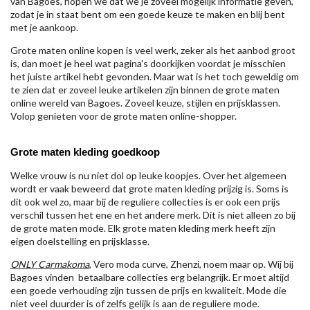
van Bagoes, hopen we dat we je zoveel mogelijk informatie geven,
zodat je in staat bent om een goede keuze te maken en blij bent
met je aankoop.
Grote maten online kopen is veel werk, zeker als het aanbod groot
is, dan moet je heel wat pagina's doorkijken voordat je misschien
het juiste artikel hebt gevonden. Maar wat is het toch geweldig om
te zien dat er zoveel leuke artikelen zijn binnen de grote maten
online wereld van Bagoes. Zoveel keuze, stijlen en prijsklassen.
Volop genieten voor de grote maten online-shopper.
Grote maten kleding goedkoop
Welke vrouw is nu niet dol op leuke koopjes. Over het algemeen
wordt er vaak beweerd dat grote maten kleding prijzig is. Soms is
dit ook wel zo, maar bij de reguliere collecties is er ook een prijs
verschil tussen het ene en het andere merk. Dit is niet alleen zo bij
de grote maten mode. Elk grote maten kleding merk heeft zijn
eigen doelstelling en prijsklasse.
ONLY Carmakoma
, Vero moda curve, Zhenzi, noem maar op. Wij bij
Bagoes vinden betaalbare collecties erg belangrijk. Er moet altijd
een goede verhouding zijn tussen de prijs en kwaliteit. Mode die
niet veel duurder is of zelfs gelijk is aan de reguliere mode.