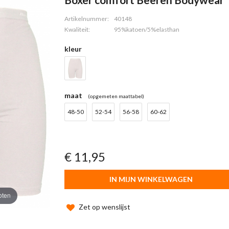
Artikelnummer:
40148
Kwaliteit:
95%katoen/5%elasthan
kleur
maat
(opgemeten maattabel)
48-50
52-54
56-58
60-62
€ 11,95
IN MIJN WINKELWAGEN
oten
Zet op wenslijst