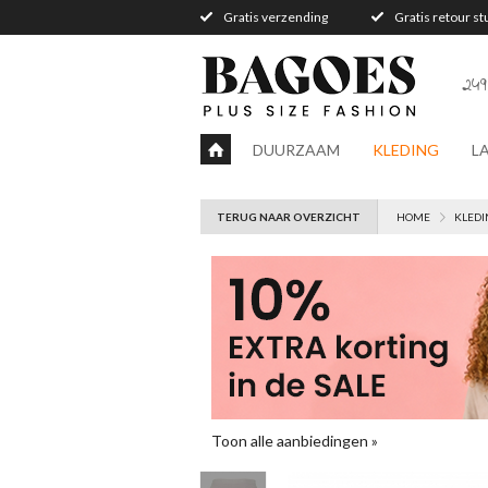
Gratis verzending
Gratis retour s
249
DUURZAAM
KLEDING
L
TERUG NAAR OVERZICHT
HOME
KLEDI
Toon alle aanbiedingen »