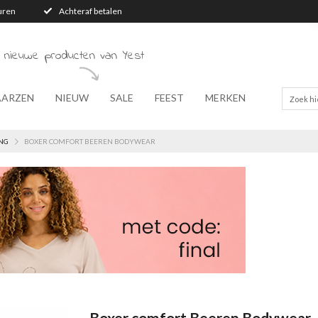
turen
Achteraf betalen
 nieuwe producten van Yest
AARZEN
NIEUW
SALE
FEEST
MERKEN
NG
BOXER COMFORT BEEREN BODYWEAR
Boxer comfort Beeren Bodywear