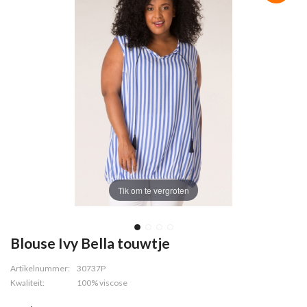
Tik om te vergroten
Blouse Ivy Bella touwtje
Artikelnummer:
30737P
Kwaliteit:
100% viscose