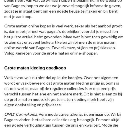
beeld heeft van wat ze wil gaan kopen is belangrijk. In de webshop
van Bagoes, hopen we dat we je zoveel mogelijk informatie geven,
zodat je in staat bent om een goede keuze te maken en blij bent
met je aankoop.
Grote maten online kopen is veel werk, zeker als het aanbod groot
is, dan moet je heel wat pagina's doorkijken voordat je misschien
het juiste artikel hebt gevonden. Maar wat is het toch geweldig om
te zien dat er zoveel leuke artikelen zijn binnen de grote maten
online wereld van Bagoes. Zoveel keuze, stijlen en prijsklassen.
Volop genieten voor de grote maten online-shopper.
Grote maten kleding goedkoop
Welke vrouw is nu niet dol op leuke koopjes. Over het algemeen
wordt er vaak beweerd dat grote maten kleding prijzig is. Soms is
dit ook wel zo, maar bij de reguliere collecties is er ook een prijs
verschil tussen het ene en het andere merk. Dit is niet alleen zo bij
de grote maten mode. Elk grote maten kleding merk heeft zijn
eigen doelstelling en prijsklasse.
ONLY Carmakoma
, Vero moda curve, Zhenzi, noem maar op. Wij bij
Bagoes vinden betaalbare collecties erg belangrijk. Er moet altijd
een goede verhouding zijn tussen de prijs en kwaliteit. Mode die