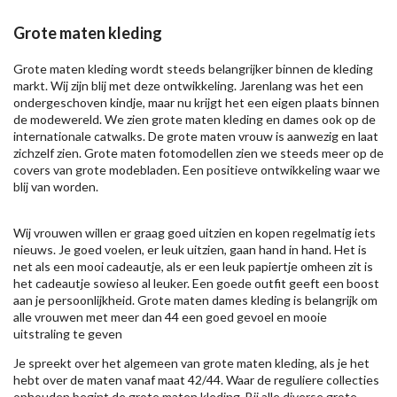
Grote maten kleding
Grote maten kleding wordt steeds belangrijker binnen de kleding
markt. Wij zijn blij met deze ontwikkeling. Jarenlang was het een
ondergeschoven kindje, maar nu krijgt het een eigen plaats binnen
de modewereld. We zien grote maten kleding en dames ook op de
internationale catwalks. De grote maten vrouw is aanwezig en laat
zichzelf zien. Grote maten fotomodellen zien we steeds meer op de
covers van grote modebladen. Een positieve ontwikkeling waar we
blij van worden.
Wij vrouwen willen er graag goed uitzien en kopen regelmatig iets
nieuws. Je goed voelen, er leuk uitzien, gaan hand in hand. Het is
net als een mooi cadeautje, als er een leuk papiertje omheen zit is
het cadeautje sowieso al leuker. Een goede outfit geeft een boost
aan je persoonlijkheid. Grote maten dames kleding is belangrijk om
alle vrouwen met meer dan 44 een goed gevoel en mooie
uitstraling te geven
Je spreekt over het algemeen van grote maten kleding, als je het
hebt over de maten vanaf maat 42/44. Waar de reguliere collecties
ophouden begint de grote maten kleding. Bij alle diverse grote