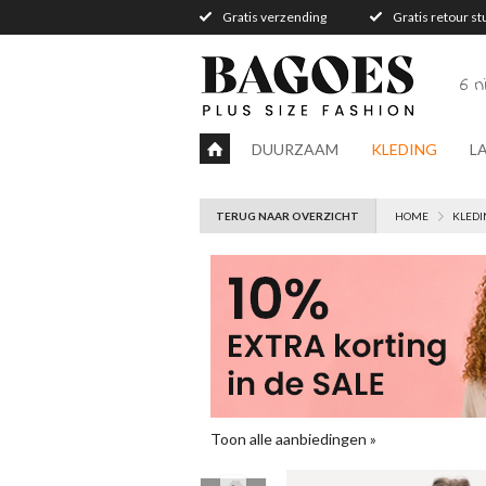
Gratis verzending
Gratis retour s
6 
DUURZAAM
KLEDING
L
TERUG NAAR OVERZICHT
HOME
KLEDI
Toon alle aanbiedingen »