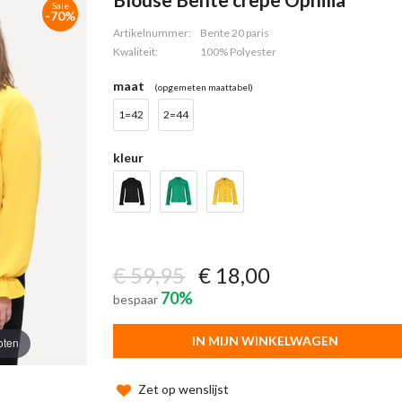
Sale
-70%
Artikelnummer:
Bente 20 paris
Kwaliteit:
100% Polyester
maat
(opgemeten maattabel)
1=42
2=44
kleur
€ 59,95
€ 18,00
70%
bespaar
IN MIJN WINKELWAGEN
oten
Zet op wenslijst