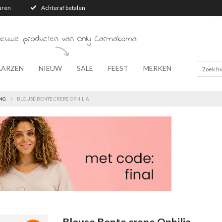
turen
Achteraf betalen
nieuwe producten van Only Carmakoma
AARZEN
NIEUW
SALE
FEEST
MERKEN
NG
BLOUSE BENTE CREPE OPHILIA
Blouse Bente crepe Ophilia