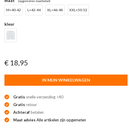
maat
(opgemeten maattabel)
M=40-42
L=42-44
XL=46-48
XXL=50-52
kleur
€ 18,95
IN MIJN WINKELWAGEN
Gratis
snelle verzending >40
Gratis
retour
Achteraf
betalen
Maat advies
Alle artikelen zijn opgemeten