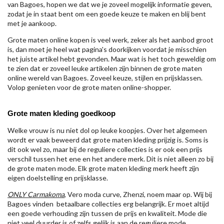
van Bagoes, hopen we dat we je zoveel mogelijk informatie geven,
zodat je in staat bent om een goede keuze te maken en blij bent
met je aankoop.
Grote maten online kopen is veel werk, zeker als het aanbod groot
is, dan moet je heel wat pagina's doorkijken voordat je misschien
het juiste artikel hebt gevonden. Maar wat is het toch geweldig om
te zien dat er zoveel leuke artikelen zijn binnen de grote maten
online wereld van Bagoes. Zoveel keuze, stijlen en prijsklassen.
Volop genieten voor de grote maten online-shopper.
Grote maten kleding goedkoop
Welke vrouw is nu niet dol op leuke koopjes. Over het algemeen
wordt er vaak beweerd dat grote maten kleding prijzig is. Soms is
dit ook wel zo, maar bij de reguliere collecties is er ook een prijs
verschil tussen het ene en het andere merk. Dit is niet alleen zo bij
de grote maten mode. Elk grote maten kleding merk heeft zijn
eigen doelstelling en prijsklasse.
ONLY Carmakoma
, Vero moda curve, Zhenzi, noem maar op. Wij bij
Bagoes vinden betaalbare collecties erg belangrijk. Er moet altijd
een goede verhouding zijn tussen de prijs en kwaliteit. Mode die
niet veel duurder is of zelfs gelijk is aan de reguliere mode.