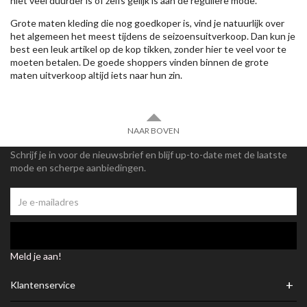
niet veel duurder is of zelfs gelijk is aan de reguliere mode.
Grote maten kleding die nog goedkoper is, vind je natuurlijk over
het algemeen het meest tijdens de seizoensuitverkoop. Dan kun je
best een leuk artikel op de kop tikken, zonder hier te veel voor te
moeten betalen. De goede shoppers vinden binnen de grote
maten uitverkoop altijd iets naar hun zin.
NAAR BOVEN
Schrijf je in voor de nieuwsbrief en blijf up-to-date met de laatste
mode en scherpe aanbiedingen.
Meld je aan!
+
Klantenservice