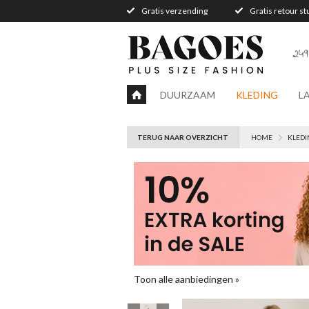
Gratis verzending
Gratis retour s
249
DUURZAAM
KLEDING
L
TERUG NAAR OVERZICHT
HOME
KLEDI
Toon alle aanbiedingen »