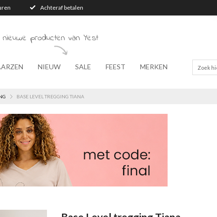
turen
Achteraf betalen
 nieuwe producten van Yest
AARZEN
NIEUW
SALE
FEEST
MERKEN
NG
BASE LEVEL TREGGING TIANA
Base Level tregging Tiana