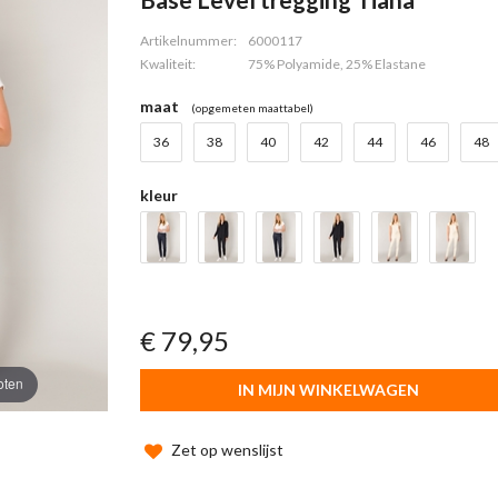
Artikelnummer:
6000117
Kwaliteit:
75% Polyamide, 25% Elastane
maat
(opgemeten maattabel)
36
38
40
42
44
46
48
kleur
€ 79,95
oten
IN MIJN WINKELWAGEN
Zet op wenslijst