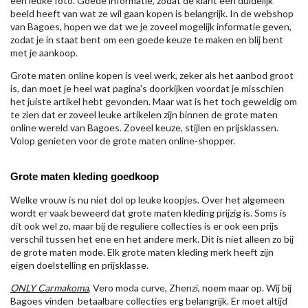
een leuke foto. Goede informatie, zodat de klant een duidelijk
beeld heeft van wat ze wil gaan kopen is belangrijk. In de webshop
van Bagoes, hopen we dat we je zoveel mogelijk informatie geven,
zodat je in staat bent om een goede keuze te maken en blij bent
met je aankoop.
Grote maten online kopen is veel werk, zeker als het aanbod groot
is, dan moet je heel wat pagina's doorkijken voordat je misschien
het juiste artikel hebt gevonden. Maar wat is het toch geweldig om
te zien dat er zoveel leuke artikelen zijn binnen de grote maten
online wereld van Bagoes. Zoveel keuze, stijlen en prijsklassen.
Volop genieten voor de grote maten online-shopper.
Grote maten kleding goedkoop
Welke vrouw is nu niet dol op leuke koopjes. Over het algemeen
wordt er vaak beweerd dat grote maten kleding prijzig is. Soms is
dit ook wel zo, maar bij de reguliere collecties is er ook een prijs
verschil tussen het ene en het andere merk. Dit is niet alleen zo bij
de grote maten mode. Elk grote maten kleding merk heeft zijn
eigen doelstelling en prijsklasse.
ONLY Carmakoma
, Vero moda curve, Zhenzi, noem maar op. Wij bij
Bagoes vinden betaalbare collecties erg belangrijk. Er moet altijd