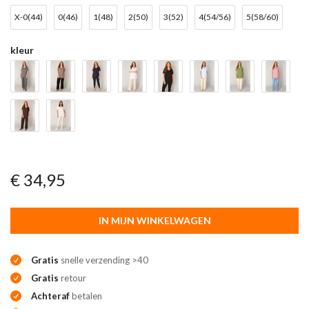
X-0(44)
0(46)
1(48)
2(50)
3(52)
4(54/56)
5(58/60)
kleur
€ 34,95
IN MIJN WINKELWAGEN
Gratis
snelle verzending >40
Gratis
retour
Achteraf
betalen