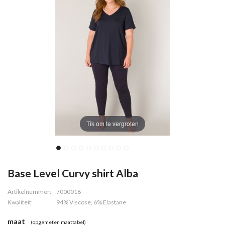
Tik om te vergroten
Base Level Curvy shirt Alba
Artikelnummer:
7000018
Kwaliteit:
94% Viscose, 6% Elastane
maat
(opgemeten maattabel)