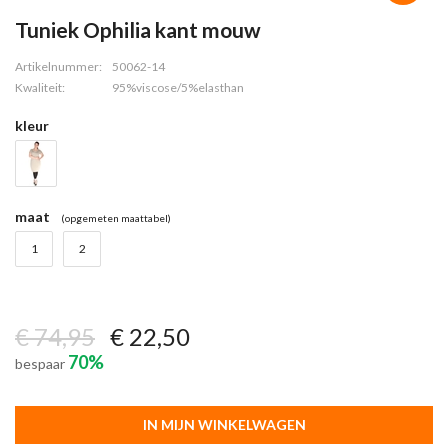
Tuniek Ophilia kant mouw
Artikelnummer:
50062-14
Kwaliteit:
95%viscose/5%elasthan
kleur
maat
(opgemeten maattabel)
1
2
€ 74,95
€ 22,50
70%
bespaar
IN MIJN WINKELWAGEN