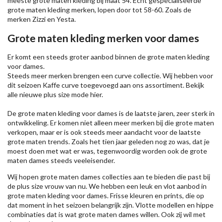
meeste grote maten kleding bij maat 54. Echt gespecialiseerde
grote maten kleding merken, lopen door tot 58-60. Zoals de
merken
Zizzi
en Yesta.
Grote maten kleding merken voor dames
Er komt een steeds groter aanbod binnen de grote maten kleding
voor dames.
Steeds meer merken brengen een curve collectie. Wij hebben voor
dit seizoen
Kaffe
curve toegevoegd aan ons assortiment. Bekijk
alle nieuwe
plus size mode
hier.
De grote maten kleding voor dames is de laatste jaren, zeer sterk in
ontwikkeling. Er komen niet alleen meer merken bij die grote maten
verkopen, maar er is ook steeds meer aandacht voor de laatste
grote maten trends. Zoals het tien jaar geleden nog zo was, dat je
moest doen met wat er was, tegenwoordig worden ook de grote
maten dames steeds veeleisender.
Wij hopen grote maten dames collecties aan te bieden die past bij
de plus size vrouw van nu. We hebben een leuk en vlot aanbod in
grote maten kleding voor dames. Frisse kleuren en prints, die op
dat moment in het seizoen belangrijk zijn. Vlotte modellen en hippe
combinaties dat is wat grote maten dames willen. Ook zij wil met