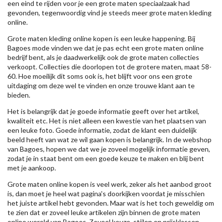
een eind te rijden voor je een grote maten speciaalzaak had
gevonden, tegenwoordig vind je steeds meer grote maten kleding
online.
Grote maten kleding online kopen is een leuke happening. Bij
Bagoes mode vinden we dat je pas echt een grote maten online
bedrijf bent, als je daadwerkelijk ook de grote maten collecties
verkoopt. Collecties die doorlopen tot de grotere maten, maat 58-
60. Hoe moeilijk dit soms ook is, het blijft voor ons een grote
uitdaging om deze wel te vinden en onze trouwe klant aan te
bieden.
Het is belangrijk dat je goede informatie geeft over het artikel,
kwaliteit etc. Het is niet alleen een kwestie van het plaatsen van
een leuke foto. Goede informatie, zodat de klant een duidelijk
beeld heeft van wat ze wil gaan kopen is belangrijk. In de webshop
van Bagoes, hopen we dat we je zoveel mogelijk informatie geven,
zodat je in staat bent om een goede keuze te maken en blij bent
met je aankoop.
Grote maten online kopen is veel werk, zeker als het aanbod groot
is, dan moet je heel wat pagina's doorkijken voordat je misschien
het juiste artikel hebt gevonden. Maar wat is het toch geweldig om
te zien dat er zoveel leuke artikelen zijn binnen de grote maten
online wereld van Bagoes. Zoveel keuze, stijlen en prijsklassen.