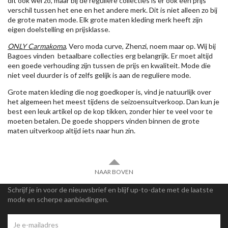
dit ook wel zo, maar bij de reguliere collecties is er ook een prijs
verschil tussen het ene en het andere merk. Dit is niet alleen zo bij
de grote maten mode. Elk grote maten kleding merk heeft zijn
eigen doelstelling en prijsklasse.
ONLY Carmakoma
, Vero moda curve, Zhenzi, noem maar op. Wij bij
Bagoes vinden betaalbare collecties erg belangrijk. Er moet altijd
een goede verhouding zijn tussen de prijs en kwaliteit. Mode die
niet veel duurder is of zelfs gelijk is aan de reguliere mode.
Grote maten kleding die nog goedkoper is, vind je natuurlijk over
het algemeen het meest tijdens de seizoensuitverkoop. Dan kun je
best een leuk artikel op de kop tikken, zonder hier te veel voor te
moeten betalen. De goede shoppers vinden binnen de grote
maten uitverkoop altijd iets naar hun zin.
NAAR BOVEN
Schrijf je in voor de nieuwsbrief en blijf up-to-date met de laatste
mode en scherpe aanbiedingen.