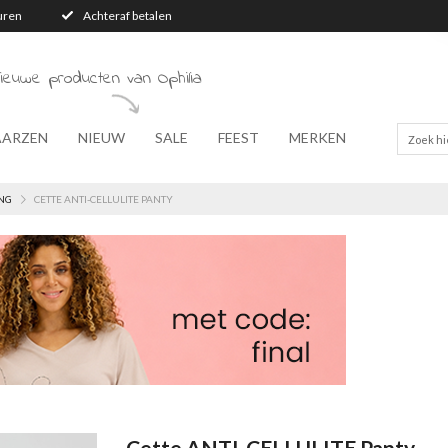
turen
Achteraf betalen
ieuwe producten van Ophilia
AARZEN
NIEUW
SALE
FEEST
MERKEN
NG
CETTE ANTI-CELLULITE PANTY
Cette ANTI-CELLULITE Panty