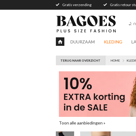
Gratis verzending
Gratis retour s
2 n
DUURZAAM
KLEDING
L
TERUG NAAR OVERZICHT
HOME
KLEDI
Toon alle aanbiedingen »