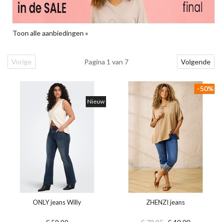
Toon alle aanbiedingen »
Vorige
Pagina 1 van 7
Volgende
-50%
Nieuw
ONLY jeans Willy
ZHENZI jeans