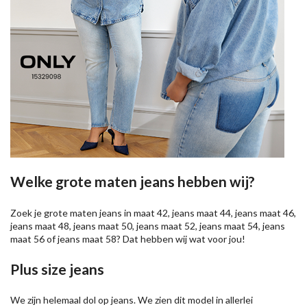
Welke grote maten jeans hebben wij?
Zoek je grote maten jeans in maat 42, jeans maat 44, jeans maat 46,
jeans maat 48, jeans maat 50, jeans maat 52, jeans maat 54, jeans
maat 56 of jeans maat 58? Dat hebben wij wat voor jou!
Plus size jeans
We zijn helemaal dol op jeans. We zien dit model in allerlei