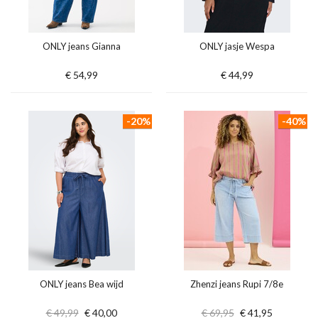
ONLY jeans Gianna
ONLY jasje Wespa
€ 54,99
€ 44,99
-20%
-40%
ONLY jeans Bea wijd
Zhenzi jeans Rupi 7/8e
€ 49,99
€ 40,00
€ 69,95
€ 41,95