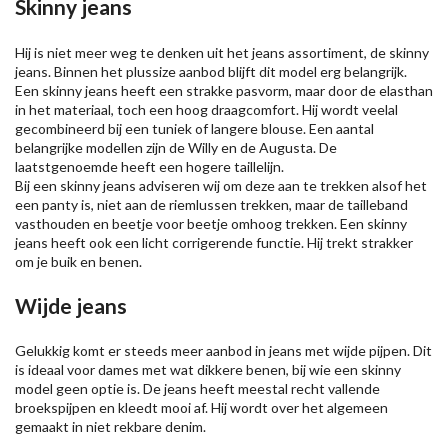
Skinny jeans
Hij is niet meer weg te denken uit het jeans assortiment, de skinny
jeans. Binnen het plussize aanbod blijft dit model erg belangrijk.
Een skinny jeans heeft een strakke pasvorm, maar door de elasthan
in het materiaal, toch een hoog draagcomfort. Hij wordt veelal
gecombineerd bij een tuniek of langere blouse. Een aantal
belangrijke modellen zijn de Willy en de Augusta. De
laatstgenoemde heeft een hogere taillelijn.
Bij een skinny jeans adviseren wij om deze aan te trekken alsof het
een panty is, niet aan de riemlussen trekken, maar de tailleband
vasthouden en beetje voor beetje omhoog trekken. Een skinny
jeans heeft ook een licht corrigerende functie. Hij trekt strakker
om je buik en benen.
Wijde jeans
Gelukkig komt er steeds meer aanbod in jeans met wijde pijpen. Dit
is ideaal voor dames met wat dikkere benen, bij wie een skinny
model geen optie is. De jeans heeft meestal recht vallende
broekspijpen en kleedt mooi af. Hij wordt over het algemeen
gemaakt in niet rekbare denim.