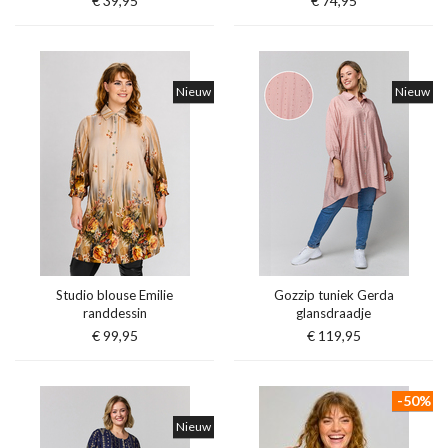
€ 39,95
€ 74,95
Nieuw
Nieuw
Studio blouse Emilie
Gozzip tuniek Gerda
randdessin
glansdraadje
€ 99,95
€ 119,95
-50%
Nieuw