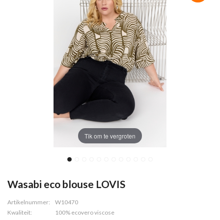
Tik om te vergroten
Wasabi eco blouse LOVIS
Artikelnummer:
W10470
Kwaliteit:
100% ecovero viscose