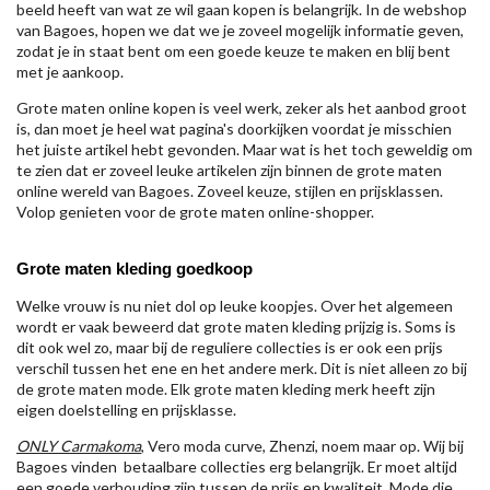
beeld heeft van wat ze wil gaan kopen is belangrijk. In de webshop
van Bagoes, hopen we dat we je zoveel mogelijk informatie geven,
zodat je in staat bent om een goede keuze te maken en blij bent
met je aankoop.
Grote maten online kopen is veel werk, zeker als het aanbod groot
is, dan moet je heel wat pagina's doorkijken voordat je misschien
het juiste artikel hebt gevonden. Maar wat is het toch geweldig om
te zien dat er zoveel leuke artikelen zijn binnen de grote maten
online wereld van Bagoes. Zoveel keuze, stijlen en prijsklassen.
Volop genieten voor de grote maten online-shopper.
Grote maten kleding goedkoop
Welke vrouw is nu niet dol op leuke koopjes. Over het algemeen
wordt er vaak beweerd dat grote maten kleding prijzig is. Soms is
dit ook wel zo, maar bij de reguliere collecties is er ook een prijs
verschil tussen het ene en het andere merk. Dit is niet alleen zo bij
de grote maten mode. Elk grote maten kleding merk heeft zijn
eigen doelstelling en prijsklasse.
ONLY Carmakoma
, Vero moda curve, Zhenzi, noem maar op. Wij bij
Bagoes vinden betaalbare collecties erg belangrijk. Er moet altijd
een goede verhouding zijn tussen de prijs en kwaliteit. Mode die