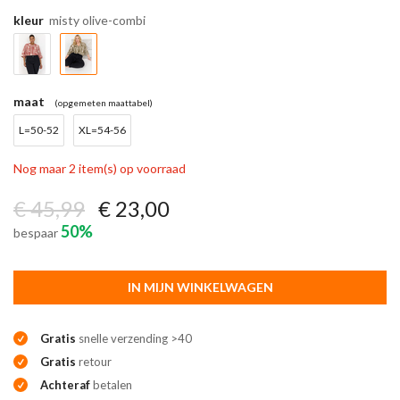
kleur
misty olive-combi
maat
(opgemeten maattabel)
L=50-52
XL=54-56
Nog maar 2 item(s) op voorraad
€ 45,99
€ 23,00
50%
bespaar
IN MIJN WINKELWAGEN
Gratis
snelle verzending >40
Gratis
retour
Achteraf
betalen