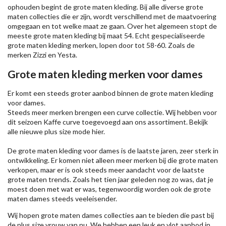
ophouden begint de grote maten kleding. Bij alle diverse grote
maten collecties die er zijn, wordt verschillend met de maatvoering
omgegaan en tot welke maat ze gaan. Over het algemeen stopt de
meeste grote maten kleding bij maat 54. Echt gespecialiseerde
grote maten kleding merken, lopen door tot 58-60. Zoals de
merken
Zizzi
en Yesta.
Grote maten kleding merken voor dames
Er komt een steeds groter aanbod binnen de grote maten kleding
voor dames.
Steeds meer merken brengen een curve collectie. Wij hebben voor
dit seizoen
Kaffe
curve toegevoegd aan ons assortiment. Bekijk
alle nieuwe
plus size mode
hier.
De grote maten kleding voor dames is de laatste jaren, zeer sterk in
ontwikkeling. Er komen niet alleen meer merken bij die grote maten
verkopen, maar er is ook steeds meer aandacht voor de laatste
grote maten trends. Zoals het tien jaar geleden nog zo was, dat je
moest doen met wat er was, tegenwoordig worden ook de grote
maten dames steeds veeleisender.
Wij hopen grote maten dames collecties aan te bieden die past bij
de plus size vrouw van nu. We hebben een leuk en vlot aanbod in