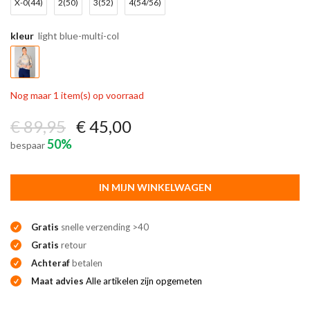
X-0(44)
2(50)
3(52)
4(54/56)
kleur
light blue-multi-col
Nog maar 1 item(s) op voorraad
€ 89,95
€ 45,00
50%
bespaar
IN MIJN WINKELWAGEN
Gratis
snelle verzending >40
Gratis
retour
Achteraf
betalen
Maat advies
Alle artikelen zijn opgemeten