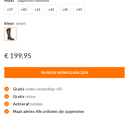
maat
(opgemeten maattabel)
s39
s40
s41
s42
s43
s44
kleur
zwart
€ 199,95
IN MIJN WINKELWAGEN
Gratis
snelle verzending >40
Gratis
retour
Achteraf
betalen
Maat advies
Alle artikelen zijn opgemeten