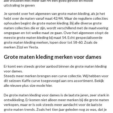
alle vrouwen met meer dan 44 een goed gevoel en mooie
uitstraling te geven
Je spreekt over het algemeen van grote maten kleding, als je het
hebt over de maten vanaf maat 42/44. Waar de reguliere collecties
ophouden begint de grote maten kleding. Bij alle diverse grote
maten collecties die er zijn, wordt verschillend met de maatvoering
omgegaan en tot welke maat ze gaan. Over het algemeen stopt de
meeste grote maten kleding bij maat 54. Echt gespecialiseerde
grote maten kleding merken, lopen door tot 58-60. Zoals de
merken
Zizzi
en Yesta.
Grote maten kleding merken voor dames
Er komt een steeds groter aanbod binnen de grote maten kleding
voor dames.
Steeds meer merken brengen een curve collectie. Wij hebben voor
dit seizoen
Kaffe
curve toegevoegd aan ons assortiment. Bekijk
alle nieuwe
plus size mode
hier.
De grote maten kleding voor dames is de laatste jaren, zeer sterk in
ontwikkeling. Er komen niet alleen meer merken bij die grote maten
verkopen, maar er is ook steeds meer aandacht voor de laatste
grote maten trends. Zoals het tien jaar geleden nog zo was, dat je