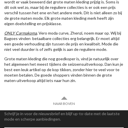
wordt er vaak beweerd dat grote maten kleding prijzig is. Soms is
dit ook wel zo, maar bij de reguliere collecties is er ook een prijs
verschil tussen het ene en het andere merk. Dit is niet alleen zo bij
de grote maten mode. Elk grote maten kleding merk heeft zijn
eigen doelstelling en prijsklasse.
ONLY Carmakoma
, Vero moda curve, Zhenzi, noem maar op. Wij bij
Bagoes vinden betaalbare collecties erg belangrijk. Er moet altijd
een goede verhouding zijn tussen de prijs en kwaliteit. Mode die
niet veel duurder is of zelfs gelijk is aan de reguliere mode.
Grote maten kleding die nog goedkoper is, vind je natuurlijk over
het algemeen het meest tijdens de seizoensuitverkoop. Dan kun je
best een leuk artikel op de kop tikken, zonder hier te veel voor te
moeten betalen. De goede shoppers vinden binnen de grote
maten uitverkoop altijd iets naar hun zin.
NAAR BOVEN
Schrijf je in voor de nieuwsbrief en blijf up-to-date met de laatste
mode en scherpe aanbiedingen.