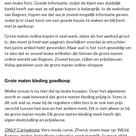
een leuke foto. Goede informatie, zodat de klant een duidelijk
beeld heeft van wat ze wil gaan kopen is belangrijk. In de webshop
van Bagoes, hopen we dat we je zoveel mogelijk informatie geven,
zodat je in staat bent om een goede keuze te maken en blij bent
met je aankoop.
Grote maten online kopen is veel werk, zeker als het aanbod groot
is, dan moet je heel wat pagina's doorkijken voordat je misschien
het juiste artikel hebt gevonden. Maar wat is het toch geweldig om
te zien dat er zoveel leuke artikelen zijn binnen de grote maten
online wereld van Bagoes. Zoveel keuze, stijlen en prijsklassen.
Volop genieten voor de grote maten online-shopper.
Grote maten kleding goedkoop
Welke vrouw is nu niet dol op leuke koopjes. Over het algemeen
wordt er vaak beweerd dat grote maten kleding prijzig is. Soms is
dit ook wel zo, maar bij de reguliere collecties is er ook een prijs
verschil tussen het ene en het andere merk. Dit is niet alleen zo bij
de grote maten mode. Elk grote maten kleding merk heeft zijn
eigen doelstelling en prijsklasse.
ONLY Carmakoma
, Vero moda curve, Zhenzi, noem maar op. Wij bij
Bagoes vinden betaalbare collecties erg belangrijk. Er moet altijd