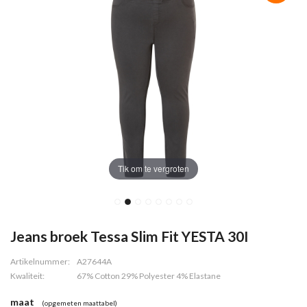
Tik om te vergroten
Jeans broek Tessa Slim Fit YESTA 30I
Artikelnummer:
A27644A
Kwaliteit:
67% Cotton 29% Polyester 4% Elastane
maat
(opgemeten maattabel)