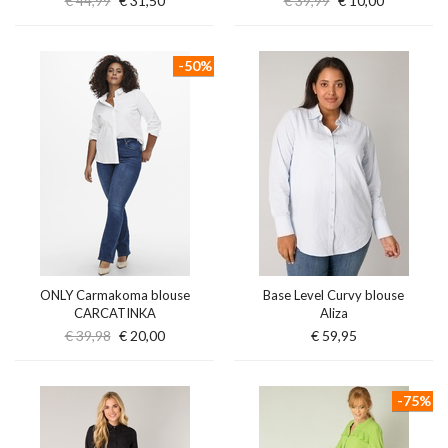
€ 44,99
€ 31,50
€ 39,99
€ 10,00
-50%
ONLY Carmakoma blouse
Base Level Curvy blouse
CARCATINKA
Aliza
€ 39,98
€ 20,00
€ 59,95
-75%