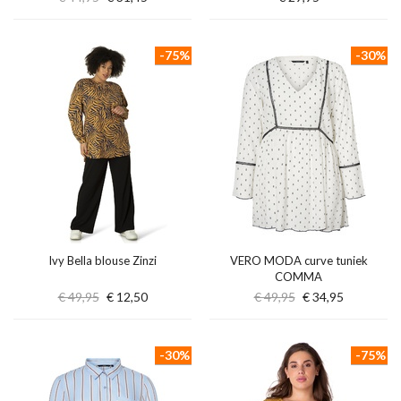
-75%
-30%
Ivy Bella blouse Zinzi
VERO MODA curve tuniek
COMMA
€ 49,95
€ 12,50
€ 49,95
€ 34,95
-30%
-75%