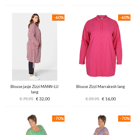
-60%
-60%
Blouse jasje Zizzi MANN-LU
Blouse Zizzi Marrakesh lang
lang
€ 79,95
€ 32,00
€ 39,95
€ 16,00
-70%
-70%