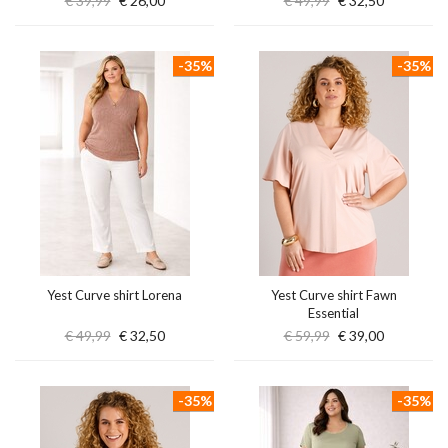
€ 39,99
€ 26,00
€ 49,99
€ 32,50
-35%
-35%
Yest Curve shirt Lorena
Yest Curve shirt Fawn
Essential
€ 49,99
€ 32,50
€ 59,99
€ 39,00
-35%
-35%