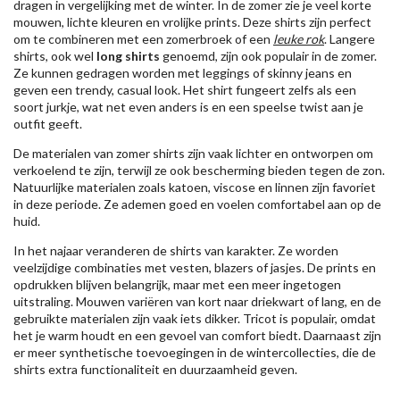
dragen in vergelijking met de winter. In de zomer zie je veel korte
mouwen, lichte kleuren en vrolijke prints. Deze shirts zijn perfect
om te combineren met een zomerbroek of een
leuke rok
. Langere
shirts, ook wel
long shirts
genoemd, zijn ook populair in de zomer.
Ze kunnen gedragen worden met leggings of skinny jeans en
geven een trendy, casual look. Het shirt fungeert zelfs als een
soort jurkje, wat net even anders is en een speelse twist aan je
outfit geeft.
De materialen van zomer shirts zijn vaak lichter en ontworpen om
verkoelend te zijn, terwijl ze ook bescherming bieden tegen de zon.
Natuurlijke materialen zoals katoen, viscose en linnen zijn favoriet
in deze periode. Ze ademen goed en voelen comfortabel aan op de
huid.
In het najaar veranderen de shirts van karakter. Ze worden
veelzijdige combinaties met vesten, blazers of jasjes. De prints en
opdrukken blijven belangrijk, maar met een meer ingetogen
uitstraling. Mouwen variëren van kort naar driekwart of lang, en de
gebruikte materialen zijn vaak iets dikker. Tricot is populair, omdat
het je warm houdt en een gevoel van comfort biedt. Daarnaast zijn
er meer synthetische toevoegingen in de wintercollecties, die de
shirts extra functionaliteit en duurzaamheid geven.