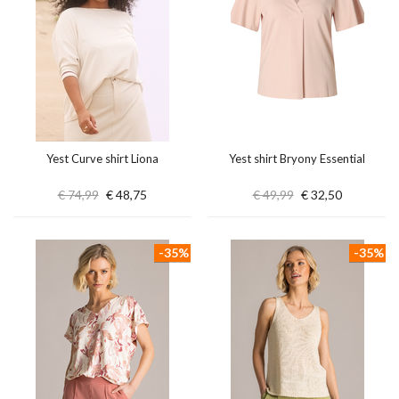
Yest Curve shirt Liona
Yest shirt Bryony Essential
€ 74,99
€ 48,75
€ 49,99
€ 32,50
-35%
-35%