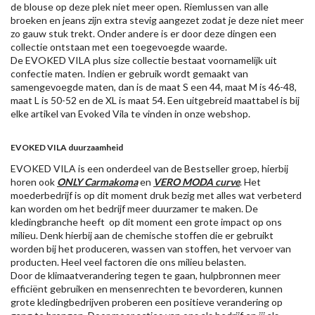
de blouse op deze plek niet meer open. Riemlussen van alle
broeken en jeans zijn extra stevig aangezet zodat je deze niet meer
zo gauw stuk trekt. Onder andere is er door deze dingen een
collectie ontstaan met een toegevoegde waarde.
De EVOKED VILA plus size collectie bestaat voornamelijk uit
confectie maten. Indien er gebruik wordt gemaakt van
samengevoegde maten, dan is de maat S een 44, maat M is 46-48,
maat L is 50-52 en de XL is maat 54. Een uitgebreid maattabel is bij
elke artikel van Evoked Vila te vinden in onze webshop.
EVOKED VILA duurzaamheid
EVOKED VILA is een onderdeel van de Bestseller groep, hierbij
horen ook
ONLY Carmakoma
en
VERO MODA curve
. Het
moederbedrijf is op dit moment druk bezig met alles wat verbeterd
kan worden om het bedrijf meer duurzamer te maken. De
kledingbranche heeft op dit moment een grote impact op ons
milieu. Denk hierbij aan de chemische stoffen die er gebruikt
worden bij het produceren, wassen van stoffen, het vervoer van
producten. Heel veel factoren die ons milieu belasten.
Door de klimaatverandering tegen te gaan, hulpbronnen meer
efficiënt gebruiken en mensenrechten te bevorderen, kunnen
grote kledingbedrijven proberen een positieve verandering op