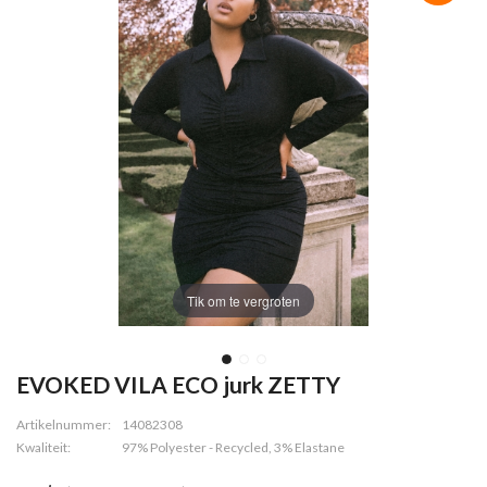
Tik om te vergroten
EVOKED VILA ECO jurk ZETTY
Artikelnummer:
14082308
Kwaliteit:
97% Polyester - Recycled, 3% Elastane