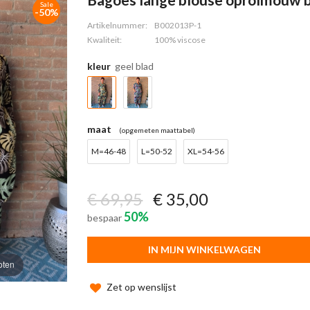
Sale
-50%
Artikelnummer:
B002013P-1
Kwaliteit:
100% viscose
kleur
geel blad
maat
(opgemeten maattabel)
M=46-48
L=50-52
XL=54-56
€ 69,95
€ 35,00
50%
bespaar
IN MIJN WINKELWAGEN
oten
Zet op wenslijst