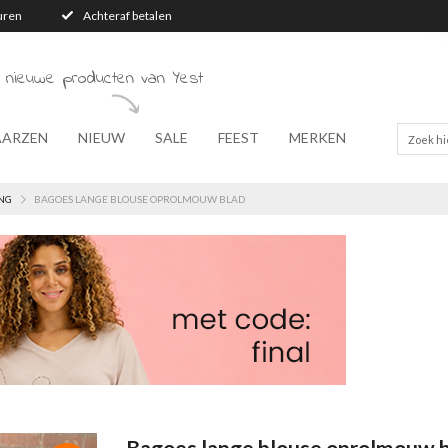
turen
Achteraf betalen
 nieuwe producten van Yest
AARZEN
NIEUW
SALE
FEEST
MERKEN
NG
BAGOES LANGE BLOUSE OPROLMOUW BLAD
Bagoes lange blouse oprolmouw 