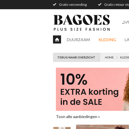
Gratis verzending
Gratis retour s
249
DUURZAAM
KLEDING
L
TERUG NAAR OVERZICHT
HOME
KLEDI
Toon alle aanbiedingen »