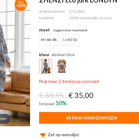
Sale
-50%
Artikelnummer:
2712460
Kwaliteit:
100% sustainable viscose
maat
(opgemeten maattabel)
M=46-48
L=50-52
kleur
alaskan blue
Nog maar 2 item(s) op voorraad
€ 69,95
€ 35,00
50%
bespaar
IN MIJN WINKELWAGEN
oten
Zet op wenslijst