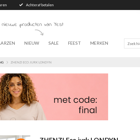
turen
Achteraf betalen
 nieuwe producten van Yest
AARZEN
NIEUW
SALE
FEEST
MERKEN
NG
ZHENZI ECO JURK LONDYN
ZHENZI Eco jurk LONDYN