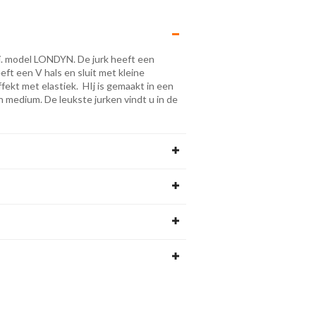
i
. model LONDYN. De jurk heeft een
eft een V hals en sluit met kleine
kt met elastiek. HIj is gemaakt in een
n medium. De leukste jurken vindt u in de