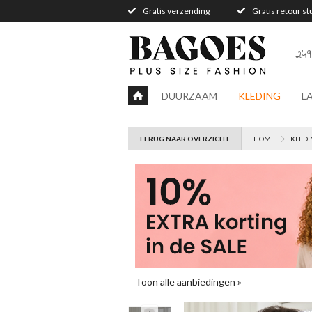
Gratis verzending
Gratis retour s
249
DUURZAAM
KLEDING
L
TERUG NAAR OVERZICHT
HOME
KLEDI
Toon alle aanbiedingen »