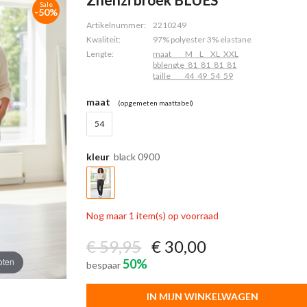
Sale
-50%
Artikelnummer:
2210249
Kwaliteit:
97% polyester 3% elastane
Lengte:
maat____M__L__XL_XXL
bblengte_81_81_81_81
taille____44_49_54_59
maat
(opgemeten maattabel)
54
kleur
black 0900
Nog maar 1 item(s) op voorraad
€ 59,95
€ 30,00
oten
50%
bespaar
IN MIJN WINKELWAGEN