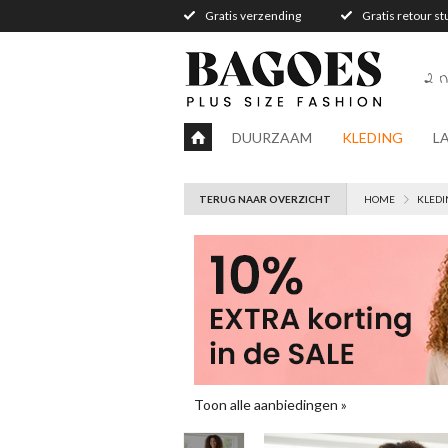
Gratis verzending
Gratis retour s
2 n
DUURZAAM
KLEDING
L
TERUG NAAR OVERZICHT
HOME
KLEDI
Toon alle aanbiedingen »