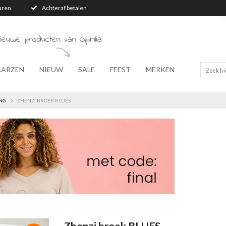
turen
Achteraf betalen
ieuwe producten van Ophilia
AARZEN
NIEUW
SALE
FEEST
MERKEN
NG
ZHENZI BROEK BLUES
Zhenzi broek BLUES