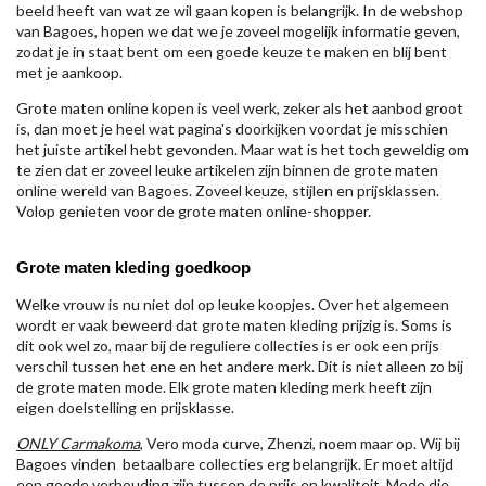
beeld heeft van wat ze wil gaan kopen is belangrijk. In de webshop
van Bagoes, hopen we dat we je zoveel mogelijk informatie geven,
zodat je in staat bent om een goede keuze te maken en blij bent
met je aankoop.
Grote maten online kopen is veel werk, zeker als het aanbod groot
is, dan moet je heel wat pagina's doorkijken voordat je misschien
het juiste artikel hebt gevonden. Maar wat is het toch geweldig om
te zien dat er zoveel leuke artikelen zijn binnen de grote maten
online wereld van Bagoes. Zoveel keuze, stijlen en prijsklassen.
Volop genieten voor de grote maten online-shopper.
Grote maten kleding goedkoop
Welke vrouw is nu niet dol op leuke koopjes. Over het algemeen
wordt er vaak beweerd dat grote maten kleding prijzig is. Soms is
dit ook wel zo, maar bij de reguliere collecties is er ook een prijs
verschil tussen het ene en het andere merk. Dit is niet alleen zo bij
de grote maten mode. Elk grote maten kleding merk heeft zijn
eigen doelstelling en prijsklasse.
ONLY Carmakoma
, Vero moda curve, Zhenzi, noem maar op. Wij bij
Bagoes vinden betaalbare collecties erg belangrijk. Er moet altijd
een goede verhouding zijn tussen de prijs en kwaliteit. Mode die