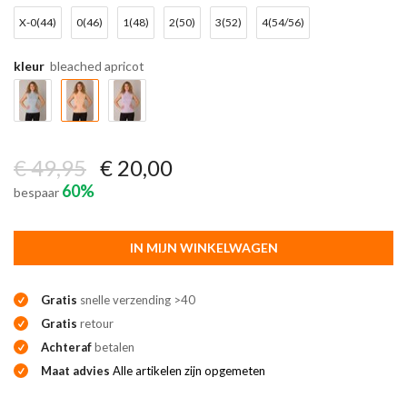
X-0(44)
0(46)
1(48)
2(50)
3(52)
4(54/56)
kleur
bleached apricot
€ 49,95
€ 20,00
60%
bespaar
IN MIJN WINKELWAGEN
Gratis
snelle verzending >40
Gratis
retour
Achteraf
betalen
Maat advies
Alle artikelen zijn opgemeten