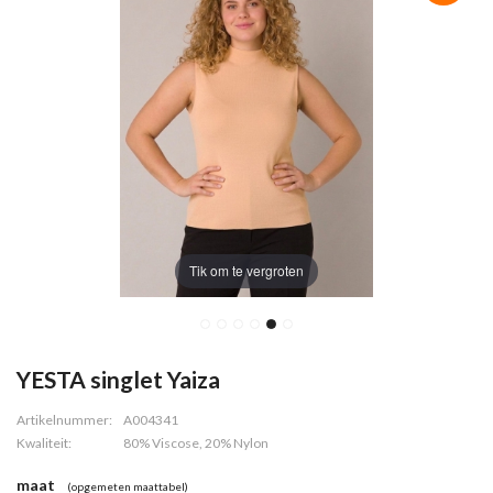
Tik om te vergroten
YESTA singlet Yaiza
Artikelnummer:
A004341
Kwaliteit:
80% Viscose, 20% Nylon
maat
(opgemeten maattabel)