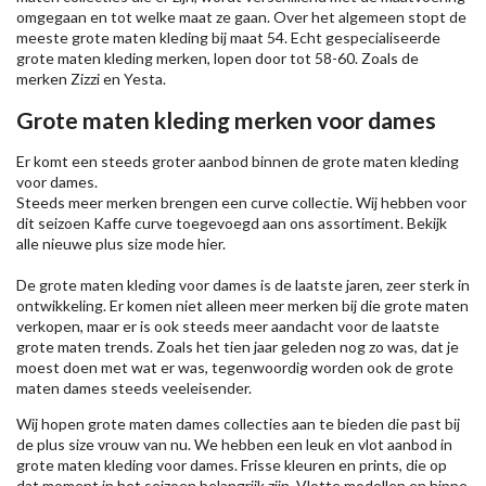
omgegaan en tot welke maat ze gaan. Over het algemeen stopt de
meeste grote maten kleding bij maat 54. Echt gespecialiseerde
grote maten kleding merken, lopen door tot 58-60. Zoals de
merken
Zizzi
en Yesta.
Grote maten kleding merken voor dames
Er komt een steeds groter aanbod binnen de grote maten kleding
voor dames.
Steeds meer merken brengen een curve collectie. Wij hebben voor
dit seizoen
Kaffe
curve toegevoegd aan ons assortiment. Bekijk
alle nieuwe
plus size mode
hier.
De grote maten kleding voor dames is de laatste jaren, zeer sterk in
ontwikkeling. Er komen niet alleen meer merken bij die grote maten
verkopen, maar er is ook steeds meer aandacht voor de laatste
grote maten trends. Zoals het tien jaar geleden nog zo was, dat je
moest doen met wat er was, tegenwoordig worden ook de grote
maten dames steeds veeleisender.
Wij hopen grote maten dames collecties aan te bieden die past bij
de plus size vrouw van nu. We hebben een leuk en vlot aanbod in
grote maten kleding voor dames. Frisse kleuren en prints, die op
dat moment in het seizoen belangrijk zijn. Vlotte modellen en hippe