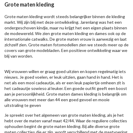
Grote maten kleding
Grote maten kleding wordt steeds belangrijker binnen de kleding
markt. Wij zijn blij met deze ontwikkeling. Jarenlang was het een
ondergeschoven kindje, maar nu krijgt het een eigen plaats binnen
de modewereld. We zien grote maten kleding en dames ook op de
internationale catwalks. De grote maten vrouw is aanwezig en laat
zichzelf zien. Grote maten fotomodellen zien we steeds meer op de
covers van grote modebladen. Een positieve ontwikkeling waar we
blij van worden.
Wij vrouwen willen er graag goed uitzien en kopen regelmatig iets
nieuws. Je goed voelen, er leuk uitzien, gaan hand in hand. Het is
net als een mooi cadeautje, als er een leuk papiertje omheen zit is
het cadeautje sowieso al leuker. Een goede outfit geeft een boost
aan je persoonlijkheid. Grote maten dames kleding is belangrijk om
alle vrouwen met meer dan 44 een goed gevoel en mooie
uitstraling te geven
Je spreekt over het algemeen van grote maten kleding, als je het
hebt over de maten vanaf maat 42/44. Waar de reguliere collecties
ophouden begint de grote maten kleding. Bij alle diverse grote
maten collecties die er zijn, wordt verschillend met de maatvoering