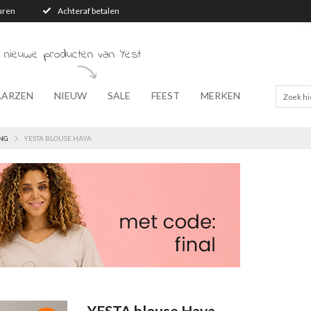
turen
Achteraf betalen
 nieuwe producten van Yest
AARZEN
NIEUW
SALE
FEEST
MERKEN
NG
YESTA BLOUSE HAYA
YESTA blouse Haya