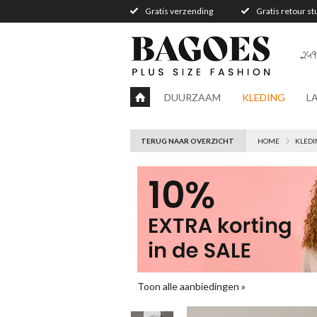
Gratis verzending
Gratis retour s
249
DUURZAAM
KLEDING
L
TERUG NAAR OVERZICHT
HOME
KLEDI
Toon alle aanbiedingen »