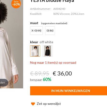
Sale
-60%
Artikelnummer:
A004240
Kwaliteit:
80% Viscose, 20% Linen
maat
(opgemeten maattabel)
X-0(44)
0(46)
kleur
off white
Nog maar 1 item(s) op voorraad
€ 89,95
€ 36,00
60%
bespaar
oten
IN MIJN WINKELWAGEN
Zet op wenslijst