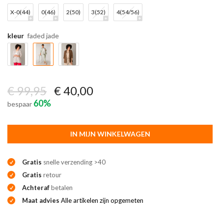
X-0(44)
0(46)
2(50)
3(52)
4(54/56)
kleur
faded jade
€ 99,95
€ 40,00
60%
bespaar
IN MIJN WINKELWAGEN
Gratis
snelle verzending >40
Gratis
retour
Achteraf
betalen
Maat advies
Alle artikelen zijn opgemeten