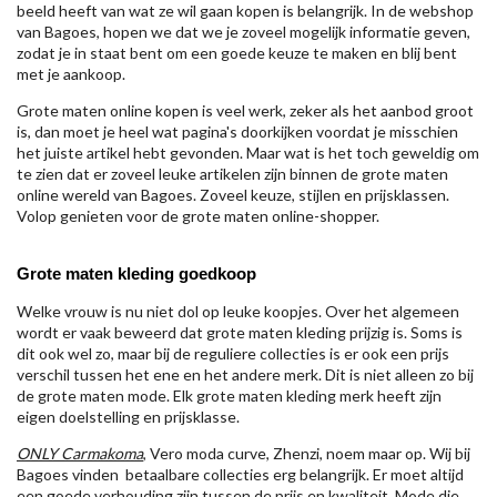
beeld heeft van wat ze wil gaan kopen is belangrijk. In de webshop
van Bagoes, hopen we dat we je zoveel mogelijk informatie geven,
zodat je in staat bent om een goede keuze te maken en blij bent
met je aankoop.
Grote maten online kopen is veel werk, zeker als het aanbod groot
is, dan moet je heel wat pagina's doorkijken voordat je misschien
het juiste artikel hebt gevonden. Maar wat is het toch geweldig om
te zien dat er zoveel leuke artikelen zijn binnen de grote maten
online wereld van Bagoes. Zoveel keuze, stijlen en prijsklassen.
Volop genieten voor de grote maten online-shopper.
Grote maten kleding goedkoop
Welke vrouw is nu niet dol op leuke koopjes. Over het algemeen
wordt er vaak beweerd dat grote maten kleding prijzig is. Soms is
dit ook wel zo, maar bij de reguliere collecties is er ook een prijs
verschil tussen het ene en het andere merk. Dit is niet alleen zo bij
de grote maten mode. Elk grote maten kleding merk heeft zijn
eigen doelstelling en prijsklasse.
ONLY Carmakoma
, Vero moda curve, Zhenzi, noem maar op. Wij bij
Bagoes vinden betaalbare collecties erg belangrijk. Er moet altijd
een goede verhouding zijn tussen de prijs en kwaliteit. Mode die