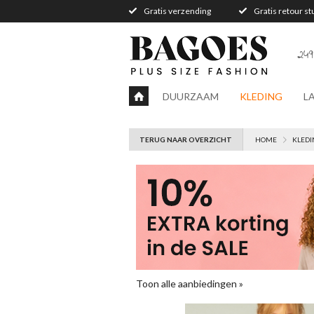
Gratis verzending
Gratis retour s
249
DUURZAAM
KLEDING
L
TERUG NAAR OVERZICHT
HOME
KLEDI
Toon alle aanbiedingen »