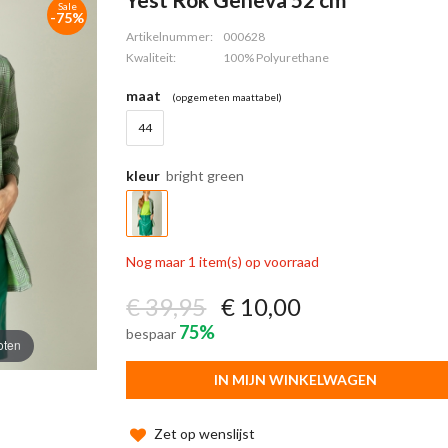
Sale
-75%
Artikelnummer:
000628
Kwaliteit:
100% Polyurethane
maat
(opgemeten maattabel)
44
kleur
bright green
Nog maar 1 item(s) op voorraad
€ 39,95
€ 10,00
75%
bespaar
oten
IN MIJN WINKELWAGEN
Zet op wenslijst