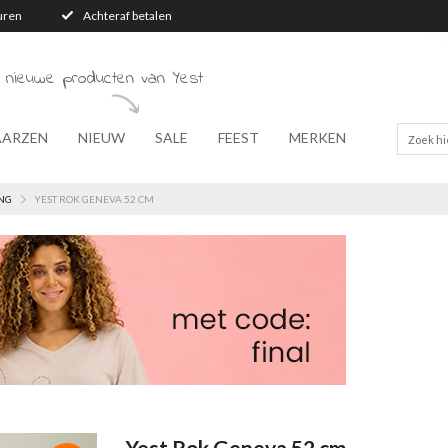
turen
Achteraf betalen
 nieuwe producten van Yest
AARZEN
NIEUW
SALE
FEEST
MERKEN
NG
YEST ROK GENEVA 52 CM
Yest Rok Geneva 52 cm