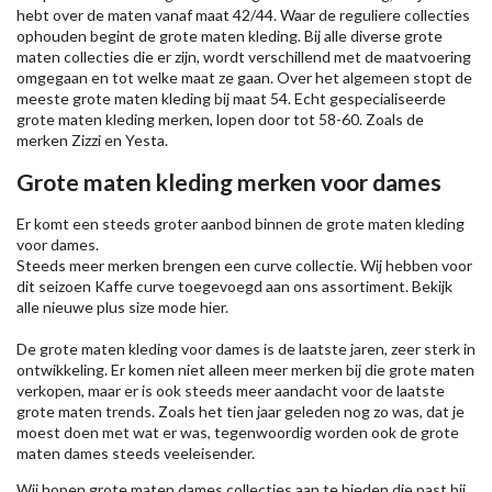
hebt over de maten vanaf maat 42/44. Waar de reguliere collecties
ophouden begint de grote maten kleding. Bij alle diverse grote
maten collecties die er zijn, wordt verschillend met de maatvoering
omgegaan en tot welke maat ze gaan. Over het algemeen stopt de
meeste grote maten kleding bij maat 54. Echt gespecialiseerde
grote maten kleding merken, lopen door tot 58-60. Zoals de
merken
Zizzi
en Yesta.
Grote maten kleding merken voor dames
Er komt een steeds groter aanbod binnen de grote maten kleding
voor dames.
Steeds meer merken brengen een curve collectie. Wij hebben voor
dit seizoen
Kaffe
curve toegevoegd aan ons assortiment. Bekijk
alle nieuwe
plus size mode
hier.
De grote maten kleding voor dames is de laatste jaren, zeer sterk in
ontwikkeling. Er komen niet alleen meer merken bij die grote maten
verkopen, maar er is ook steeds meer aandacht voor de laatste
grote maten trends. Zoals het tien jaar geleden nog zo was, dat je
moest doen met wat er was, tegenwoordig worden ook de grote
maten dames steeds veeleisender.
Wij hopen grote maten dames collecties aan te bieden die past bij