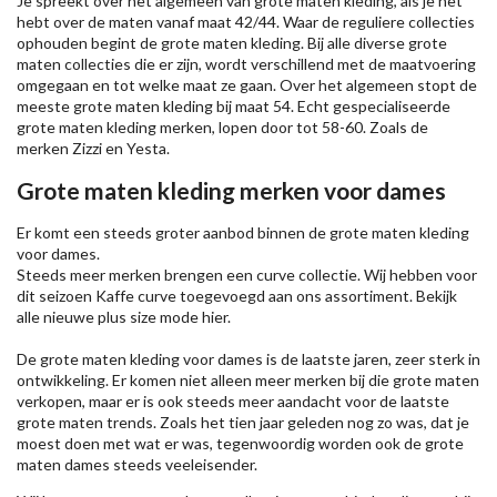
Je spreekt over het algemeen van grote maten kleding, als je het
hebt over de maten vanaf maat 42/44. Waar de reguliere collecties
ophouden begint de grote maten kleding. Bij alle diverse grote
maten collecties die er zijn, wordt verschillend met de maatvoering
omgegaan en tot welke maat ze gaan. Over het algemeen stopt de
meeste grote maten kleding bij maat 54. Echt gespecialiseerde
grote maten kleding merken, lopen door tot 58-60. Zoals de
merken
Zizzi
en Yesta.
Grote maten kleding merken voor dames
Er komt een steeds groter aanbod binnen de grote maten kleding
voor dames.
Steeds meer merken brengen een curve collectie. Wij hebben voor
dit seizoen
Kaffe
curve toegevoegd aan ons assortiment. Bekijk
alle nieuwe
plus size mode
hier.
De grote maten kleding voor dames is de laatste jaren, zeer sterk in
ontwikkeling. Er komen niet alleen meer merken bij die grote maten
verkopen, maar er is ook steeds meer aandacht voor de laatste
grote maten trends. Zoals het tien jaar geleden nog zo was, dat je
moest doen met wat er was, tegenwoordig worden ook de grote
maten dames steeds veeleisender.