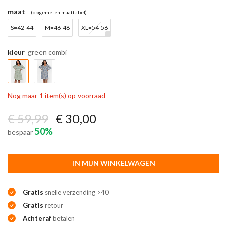
maat
(opgemeten maattabel)
S=42-44
M=46-48
XL=54-56
kleur
green combi
Nog maar 1 item(s) op voorraad
€ 59,99
€ 30,00
50%
bespaar
IN MIJN WINKELWAGEN
Gratis
snelle verzending >40
Gratis
retour
Achteraf
betalen