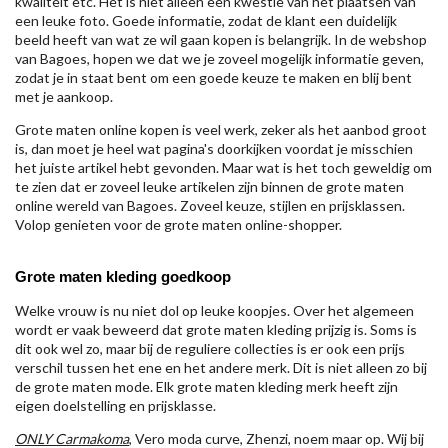
kwaliteit etc. Het is niet alleen een kwestie van het plaatsen van
een leuke foto. Goede informatie, zodat de klant een duidelijk
beeld heeft van wat ze wil gaan kopen is belangrijk. In de webshop
van Bagoes, hopen we dat we je zoveel mogelijk informatie geven,
zodat je in staat bent om een goede keuze te maken en blij bent
met je aankoop.
Grote maten online kopen is veel werk, zeker als het aanbod groot
is, dan moet je heel wat pagina's doorkijken voordat je misschien
het juiste artikel hebt gevonden. Maar wat is het toch geweldig om
te zien dat er zoveel leuke artikelen zijn binnen de grote maten
online wereld van Bagoes. Zoveel keuze, stijlen en prijsklassen.
Volop genieten voor de grote maten online-shopper.
Grote maten kleding goedkoop
Welke vrouw is nu niet dol op leuke koopjes. Over het algemeen
wordt er vaak beweerd dat grote maten kleding prijzig is. Soms is
dit ook wel zo, maar bij de reguliere collecties is er ook een prijs
verschil tussen het ene en het andere merk. Dit is niet alleen zo bij
de grote maten mode. Elk grote maten kleding merk heeft zijn
eigen doelstelling en prijsklasse.
ONLY Carmakoma
, Vero moda curve, Zhenzi, noem maar op. Wij bij