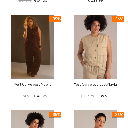
€ 89,99
€ 54,00
€ 119,99
-35%
-56%
Yest Curve vest Noella
Yest Curve eco vest Nayla
€ 74,99
€ 48,75
€ 89,99
€ 39,95
-35%
-35%