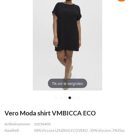
Tik om te vergroten
Vero Moda shirt VMBICCA ECO
Artikelnummer:
10258400
Kwaliteit:
58% Viscose LENZING ECOVERO , 39% Viscose, 3% Elas