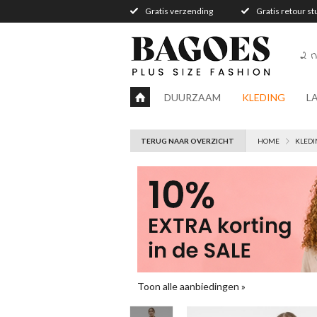
Gratis verzending
Gratis retour s
2 n
DUURZAAM
KLEDING
L
TERUG NAAR OVERZICHT
HOME
KLEDI
Toon alle aanbiedingen »