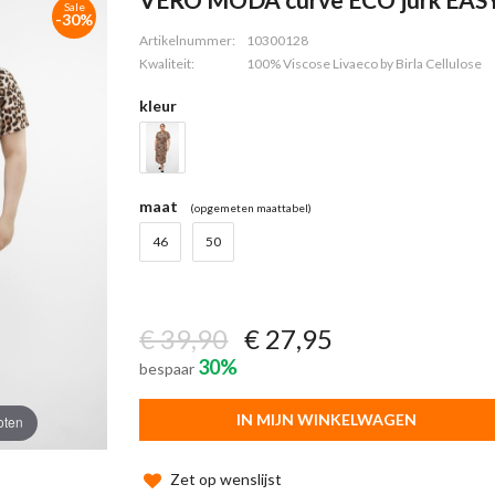
Sale
-30%
Artikelnummer:
10300128
Kwaliteit:
100% Viscose Livaeco by Birla Cellulose
kleur
maat
(opgemeten maattabel)
46
50
€ 39,90
€ 27,95
30%
bespaar
IN MIJN WINKELWAGEN
oten
Zet op wenslijst