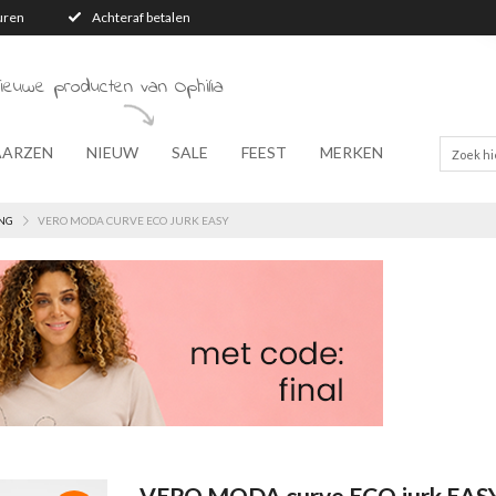
turen
Achteraf betalen
ieuwe producten van Ophilia
AARZEN
NIEUW
SALE
FEEST
MERKEN
NG
VERO MODA CURVE ECO JURK EASY
VERO MODA curve ECO jurk EAS