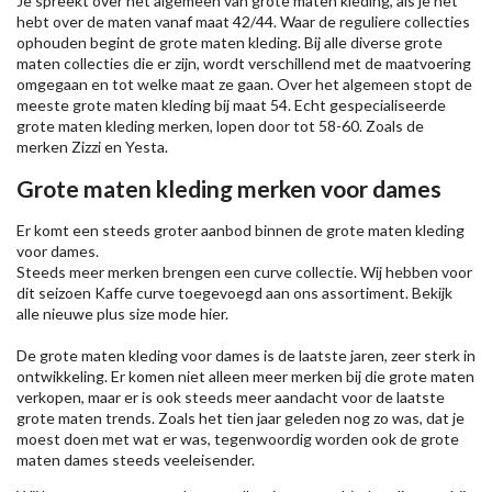
Je spreekt over het algemeen van grote maten kleding, als je het
hebt over de maten vanaf maat 42/44. Waar de reguliere collecties
ophouden begint de grote maten kleding. Bij alle diverse grote
maten collecties die er zijn, wordt verschillend met de maatvoering
omgegaan en tot welke maat ze gaan. Over het algemeen stopt de
meeste grote maten kleding bij maat 54. Echt gespecialiseerde
grote maten kleding merken, lopen door tot 58-60. Zoals de
merken
Zizzi
en Yesta.
Grote maten kleding merken voor dames
Er komt een steeds groter aanbod binnen de grote maten kleding
voor dames.
Steeds meer merken brengen een curve collectie. Wij hebben voor
dit seizoen
Kaffe
curve toegevoegd aan ons assortiment. Bekijk
alle nieuwe
plus size mode
hier.
De grote maten kleding voor dames is de laatste jaren, zeer sterk in
ontwikkeling. Er komen niet alleen meer merken bij die grote maten
verkopen, maar er is ook steeds meer aandacht voor de laatste
grote maten trends. Zoals het tien jaar geleden nog zo was, dat je
moest doen met wat er was, tegenwoordig worden ook de grote
maten dames steeds veeleisender.