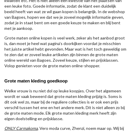
kwaliteit etc. Het is niet alleen een kwestie van het plaatsen van
een leuke foto. Goede informatie, zodat de klant een duidelijk
beeld heeft van wat ze wil gaan kopen is belangrijk. In de webshop
van Bagoes, hopen we dat we je zoveel mogelijk informatie geven,
zodat je in staat bent om een goede keuze te maken en blij bent
met je aankoop.
Grote maten online kopen is veel werk, zeker als het aanbod groot
is, dan moet je heel wat pagina's doorkijken voordat je misschien
het juiste artikel hebt gevonden. Maar wat is het toch geweldig om
te zien dat er zoveel leuke artikelen zijn binnen de grote maten
online wereld van Bagoes. Zoveel keuze, stijlen en prijsklassen.
Volop genieten voor de grote maten online-shopper.
Grote maten kleding goedkoop
Welke vrouw is nu niet dol op leuke koopjes. Over het algemeen
wordt er vaak beweerd dat grote maten kleding prijzig is. Soms is
dit ook wel zo, maar bij de reguliere collecties is er ook een prijs
verschil tussen het ene en het andere merk. Dit is niet alleen zo bij
de grote maten mode. Elk grote maten kleding merk heeft zijn
eigen doelstelling en prijsklasse.
ONLY Carmakoma
, Vero moda curve, Zhenzi, noem maar op. Wij bij