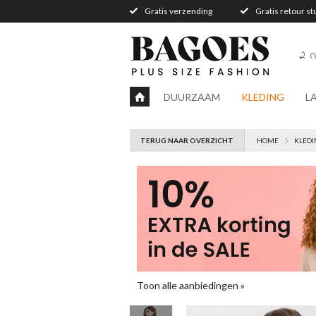
Gratis verzending
Gratis retour s
2 n
DUURZAAM
KLEDING
L
TERUG NAAR OVERZICHT
HOME
KLEDI
Toon alle aanbiedingen »