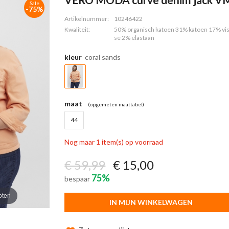
Sale
-75%
Artikelnummer:
10246422
Kwaliteit:
50% organisch katoen 31% katoen 17% vi
se 2% elastaan
kleur
coral sands
maat
(opgemeten maattabel)
44
Nog maar 1 item(s) op voorraad
€ 59,99
€ 15,00
75%
bespaar
oten
IN MIJN WINKELWAGEN