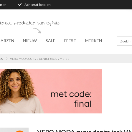
turen
Achteraf betalen
ieuwe producten van Ophilia
AARZEN
NIEUW
SALE
FEEST
MERKEN
NG
VERO MODA CURVE DENIM JACK VMBIBBI
VERO MODA curve denim jack V