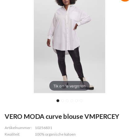
Tik om te vergroten
VERO MODA curve blouse VMPERCEY
Artikelnummer:
10256831
Kwaliteit:
100% organische katoen