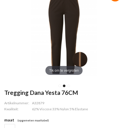
Tik om te vergroten
Tregging Dana Yesta 76CM
Artikelnummer:
A32879
Kwaliteit:
62% Viscose 33% Nylon 5% Elastane
maat
(opgemeten maattabel)