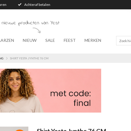
turen
Achteraf betalen
 nieuwe producten van Yest
AARZEN
NIEUW
SALE
FEEST
MERKEN
NG
SHIRT YESTA JYNTHE 76 CM
Shirt Yesta Jynthe 76 CM