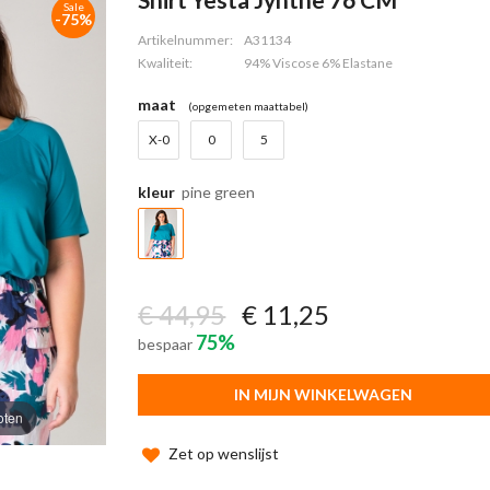
Sale
-75%
Artikelnummer:
A31134
Kwaliteit:
94% Viscose 6% Elastane
maat
(opgemeten maattabel)
X-0
0
5
kleur
pine green
€ 44,95
€ 11,25
75%
bespaar
IN MIJN WINKELWAGEN
oten
Zet op wenslijst