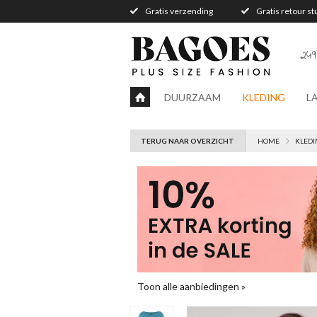
Gratis verzending
Gratis retour s
249
DUURZAAM
KLEDING
L
TERUG NAAR OVERZICHT
HOME
KLEDI
Toon alle aanbiedingen »